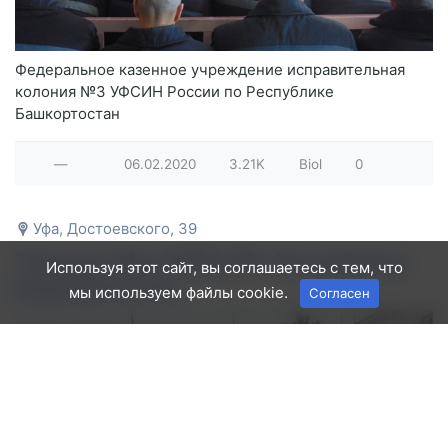
Федеральное казенное учреждение исправительная
колония №3 УФСИН России по Республике
Башкортостан
—
06.02.2020
3.21K
Biol
0
Уфа, Достоевского, 39
Тюрьма Уфа СИЗО №1 Республика
Используя этот сайт, вы соглашаетесь с тем, что
Башкортостан
мы используем файлы cookie.
Согласен