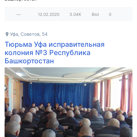
—
12.02.2020
3.04K
Biol
0
Уфа, Советов, 54
Тюрьма Уфа исправительная
колония №3 Республика
Башкортостан