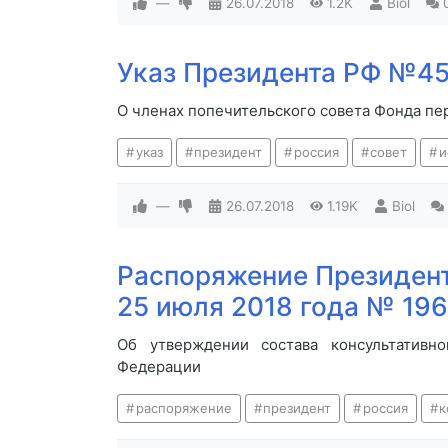
—
26.07.2018
1.2K
Biol
Указ Президента РФ №451
О членах попечительского совета Фонда п
указ
президент
россия
совет
и
—
26.07.2018
1.19K
Biol
Распоряжение Президент
25 июля 2018 года № 196
Об утверждении состава консультативно
Федерации
распоряжение
президент
россия
к