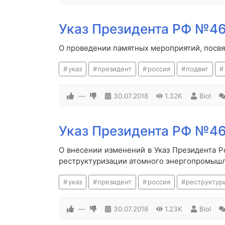
Указ Президента РФ №46
О проведении памятных мероприятий, посв
указ
президент
россия
подвиг
—
30.07.2018
1.32K
Biol
Указ Президента РФ №46
О внесении изменений в Указ Президента Р
реструктуризации атомного энергопромыш
указ
президент
россия
реструктур
—
30.07.2018
1.23K
Biol