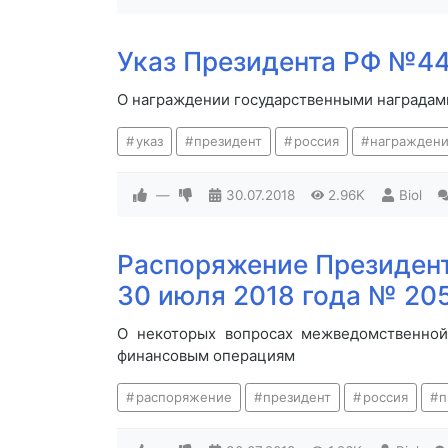
Указ Президента РФ №44
О награждении государственными наградам
указ
президент
россия
награжден
—
30.07.2018
2.96K
Biol
Распоряжение Президент
30 июля 2018 года № 20
О некоторых вопросах межведомственной
финансовым операциям
распоряжение
президент
россия
п