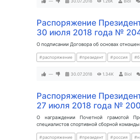
—
30.07.2018
1.26K
Biol
Распоряжение Президент
30 июля 2018 года № 20
О подписании Договора об основах отноше
распоряжение
президент
россия
б
—
30.07.2018
1.34K
Biol
Распоряжение Президент
27 июля 2018 года № 20
О награждении Почетной грамотой Пр
специалистов спортивной сборной команды
распоряжение
президент
россия
н