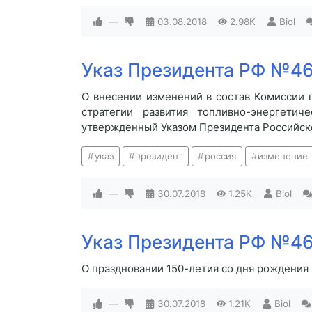
—
03.08.2018
2.98K
Biol
Указ Президента РФ №46
О внесении изменений в состав Комиссии
стратегии развития топливно-энергетич
утвержденный Указом Президента Российско
указ
президент
россия
изменение
—
30.07.2018
1.25K
Biol
Указ Президента РФ №46
О праздновании 150-летия со дня рождения 
—
30.07.2018
1.21K
Biol