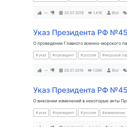
—
30.07.2018
1.41K
Biol
Указ Президента РФ №45
О проведении Главного военно-морского п
указ
президент
россия
морской па
—
29.07.2018
1.08K
Biol
Указ Президента РФ №45
О внесении изменений в некоторые акты П
указ
президент
россия
изменение