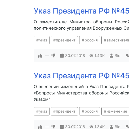
Указ Президента РФ №45
О заместителе Министра обороны Росси
политического управления Вооруженных С
указ
президент
россия
заместител
—
30.07.2018
1.43K
Biol
Указ Президента РФ №45
О внесении изменений в Указ Президента 
«Вопросы Министерства обороны Российск
Указом"
указ
президент
россия
изменение
—
30.07.2018
1.34K
Biol