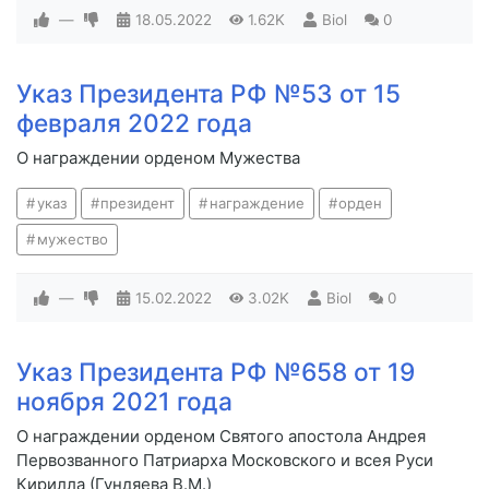
—
18.05.2022
1.62K
Biol
0
Указ Президента РФ №53 от 15
февраля 2022 года
О награждении орденом Мужества
указ
президент
награждение
орден
мужество
—
15.02.2022
3.02K
Biol
0
Указ Президента РФ №658 от 19
ноября 2021 года
О награждении орденом Святого апостола Андрея
Первозванного Патриарха Московского и всея Руси
Кирилла (Гундяева В.М.)