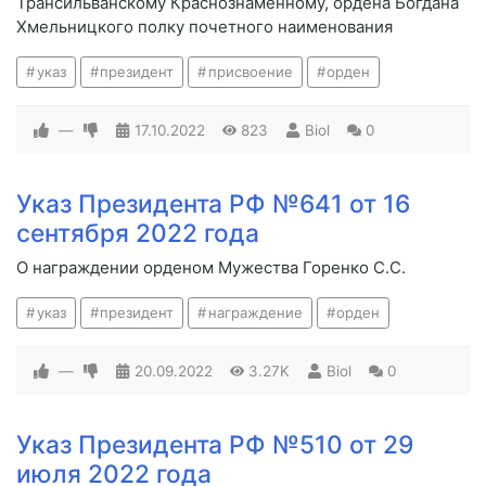
Трансильванскому Краснознаменному, ордена Богдана
Хмельницкого полку почетного наименования
указ
президент
присвоение
орден
—
17.10.2022
823
Biol
0
Указ Президента РФ №641 от 16
сентября 2022 года
О награждении орденом Мужества Горенко С.С.
указ
президент
награждение
орден
—
20.09.2022
3.27K
Biol
0
Указ Президента РФ №510 от 29
июля 2022 года