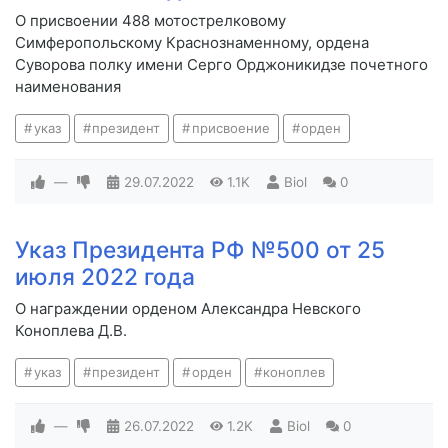
О присвоении 488 мотострелковому
Симферопольскому Краснознаменному, ордена
Суворова полку имени Серго Орджоникидзе почетного
наименования
указ
президент
присвоение
орден
—
29.07.2022
1.1K
Biol
0
Указ Президента РФ №500 от 25
июля 2022 года
О награждении орденом Александра Невского
Коноплева Д.В.
указ
президент
орден
коноплев
—
26.07.2022
1.2K
Biol
0