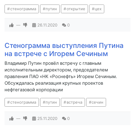
стенограмма
путин
открытие
цех
—
26.11.2020
0
Стенограмма выступления Путина
на встрече с Игорем Сечиным
Владимир Путин провёл встречу с главным
исполнительным директором, председателем
правления ПАО «НК «Роснефть» Игорем Сечиным.
Обсуждалась реализация крупных проектов
нефтегазовой корпорации
стенограмма
путин
встреча
сечин
—
25.11.2020
0