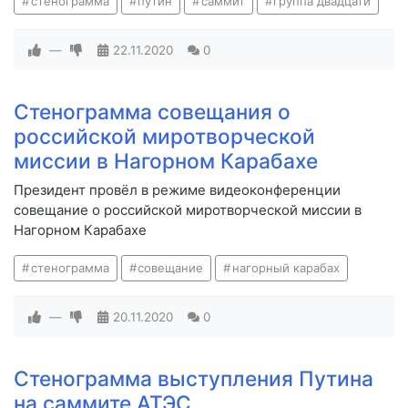
стенограмма
путин
саммит
группа двадцати
—
22.11.2020
0
Стенограмма совещания о
российской миротворческой
миссии в Нагорном Карабахе
Президент провёл в режиме видеоконференции
совещание о российской миротворческой миссии в
Нагорном Карабахе
стенограмма
совещание
нагорный карабах
—
20.11.2020
0
Стенограмма выступления Путина
на саммите АТЭС