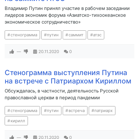
Владимир Путин принял участие в рабочем заседании
лидеров экономик форума «Азиатско-тихоокеанское
экономическое сотрудничество»
стенограмма
путин
саммит
атэс
—
20.11.2020
0
Стенограмма выступления Путина
на встрече с Патриархом Кириллом
Обсуждалась, в частности, деятельность Русской
православной церкви в период пандемии
стенограмма
путин
встреча
патриарх
кирилл
—
20.11.2020
0