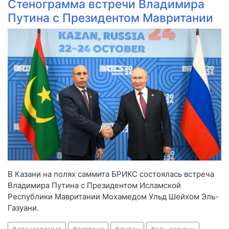
Стенограмма встречи Владимира
Путина с Президентом Мавритании
В Казани на полях саммита БРИКС состоялась встреча
Владимира Путина с Президентом Исламской
Республики Мавритании Мохамедом Ульд Шейхом Эль-
Газуани.
стенограмма
встреча
путин
эль-газуани