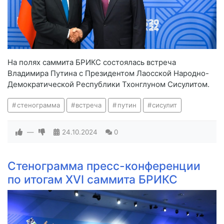
На полях саммита БРИКС состоялась встреча
Владимира Путина с Президентом Лаосской Народно-
Демократической Республики Тхонглуном Сисулитом.
стенограмма
встреча
путин
сисулит
—
24.10.2024
0
Стенограмма пресс-конференции
по итогам XVI саммита БРИКС