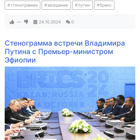
стенограмма
заседание
путин
брикс
—
24.10.2024
0
Стенограмма встречи Владимира
Путина с Премьер-министром
Эфиопии