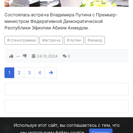
Состоялась встреча Владимира Путина с Премьер-
министром Федеративной Демократической
Республики Эфиопии Абием Ахмедом.
стенограмма
встреча
путин
ахмед
—
24.10.2024
0
1
2
3
4
Используя этот сайт, вы соглашаетесь с тем, что
мы используем файлы cookie.
Согласен