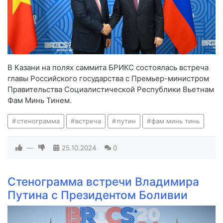
В Казани на полях саммита БРИКС состоялась встреча
главы Российского государства с Премьер-министром
Правительства Социалистической Республики Вьетнам
Фам Минь Тинем.
стенограмма
встреча
путин
фам минь тинь
—
25.10.2024
0
Стенограмма встречи Владимира
Путина с Президентом Боливии