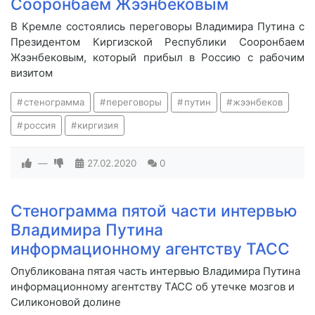
Сооронбаем Жээнбековым
В Кремле состоялись переговоры Владимира Путина с
Президентом Киргизской Республики Сооронбаем
Жээнбековым, который прибыл в Россию с рабочим
визитом
стенограмма
переговоры
путин
жээнбеков
россия
киргизия
—
27.02.2020
0
Стенограмма пятой части интервью
Владимира Путина
информационному агентству ТАСС
Опубликована пятая часть интервью Владимира Путина
информационному агентству ТАСС об утечке мозгов и
Силиконовой долине