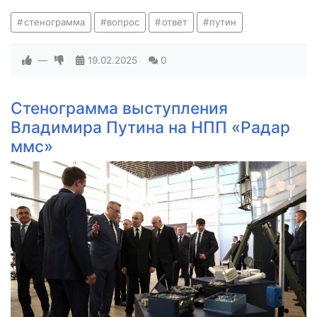
стенограмма
вопрос
ответ
путин
—
19.02.2025
0
Стенограмма выступления
Владимира Путина на НПП «Радар
ммс»