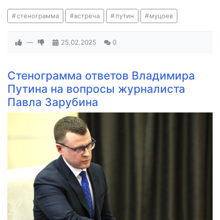
стенограмма
встреча
путин
муцоев
—
25.02.2025
0
Стенограмма ответов Владимира
Путина на вопросы журналиста
Павла Зарубина