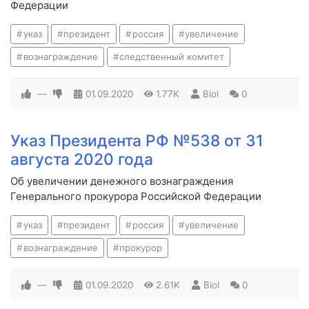
Федерации
указ
президент
россия
увеличение
вознаграждение
следственный комитет
—
01.09.2020
1.77K
Biol
0
Указ Президента РФ №538 от 31
августа 2020 года
Об увеличении денежного вознаграждения
Генерального прокурора Российской Федерации
указ
президент
россия
увеличение
вознаграждение
прокурор
—
01.09.2020
2.61K
Biol
0