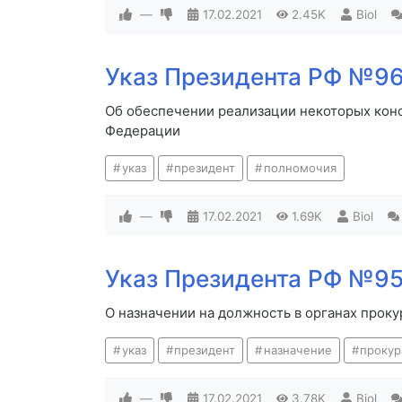
—
17.02.2021
2.45K
Biol
Указ Президента РФ №96 
Об обеспечении реализации некоторых кон
Федерации
указ
президент
полномочия
—
17.02.2021
1.69K
Biol
Указ Президента РФ №95 
О назначении на должность в органах прок
указ
президент
назначение
прокур
—
17.02.2021
3.78K
Biol