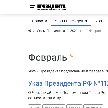
Новости
Указы Президента
Стено
Указы Президента
2021 год
Февраль
Февраль
Указы Президента подписанные в феврале 2
Указ Президента РФ №117
О Чрезвычайном и Полномочном После Рос
совместительству
указ
президент
посол
суринам