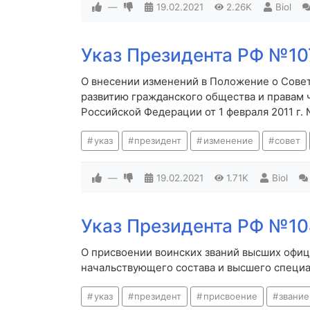
—
19.02.2021
2.26K
Biol
Указ Президента РФ №107
О внесении изменений в Положение о Сове
развитию гражданского общества и правам 
Российской Федерации от 1 февраля 2011 г. 
указ
президент
изменение
совет
—
19.02.2021
1.71K
Biol
Указ Президента РФ №104
О присвоении воинских званий высших офиц
начальствующего состава и высшего специа
указ
президент
присвоение
звание