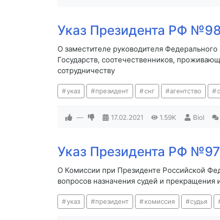
Указ Президента РФ №98 
О заместителе руководителя Федерального
Государств, соотечественников, проживаю
сотрудничеству
указ
президент
снг
агентство
—
17.02.2021
1.59K
Biol
Указ Президента РФ №97 
О Комиссии при Президенте Российской Фе
вопросов назначения судей и прекращения 
указ
президент
комиссия
судья