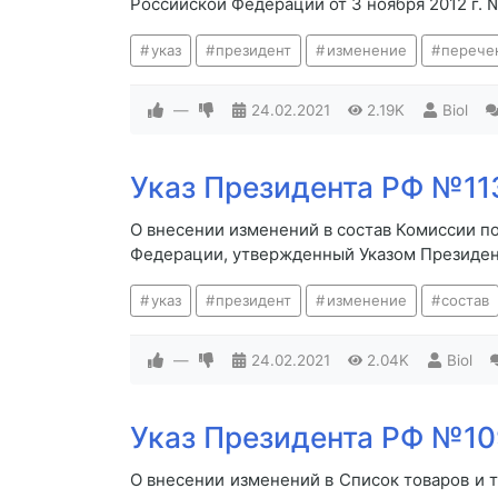
Российской Федерации от 3 ноября 2012 г. 
указ
президент
изменение
перече
—
24.02.2021
2.19K
Biol
Указ Президента РФ №113
О внесении изменений в состав Комиссии п
Федерации, утвержденный Указом Президент
указ
президент
изменение
состав
—
24.02.2021
2.04K
Biol
Указ Президента РФ №109
О внесении изменений в Список товаров и 