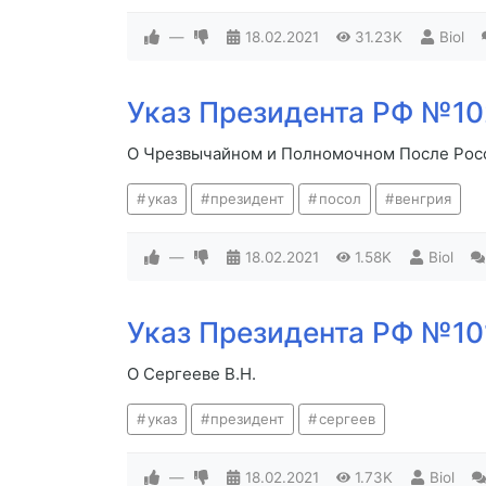
—
18.02.2021
31.23K
Biol
Указ Президента РФ №102
О Чрезвычайном и Полномочном После Рос
указ
президент
посол
венгрия
—
18.02.2021
1.58K
Biol
Указ Президента РФ №101
О Сергееве В.Н.
указ
президент
сергеев
—
18.02.2021
1.73K
Biol