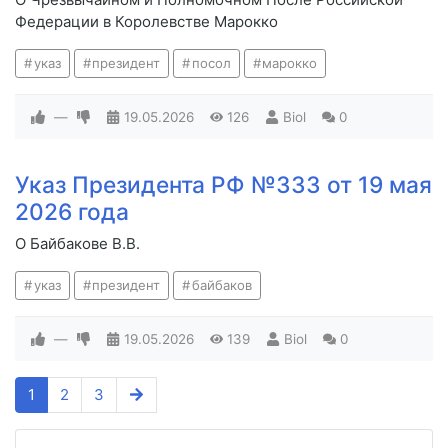
Федерации в Королевстве Марокко
указ
президент
посол
марокко
—
19.05.2026
126
Biol
0
Указ Президента РФ №333 от 19 мая
2026 года
О Байбакове В.В.
указ
президент
байбаков
—
19.05.2026
139
Biol
0
1
2
3