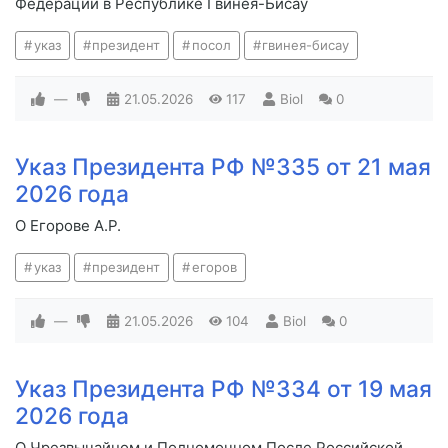
Федерации в Республике Гвинея-Бисау
указ
президент
посол
гвинея-бисау
—
21.05.2026
117
Biol
0
Указ Президента РФ №335 от 21 мая
2026 года
О Егорове А.Р.
указ
президент
егоров
—
21.05.2026
104
Biol
0
Указ Президента РФ №334 от 19 мая
2026 года
О Чрезвычайном и Полномочном После Российской