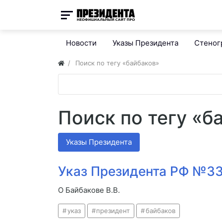
Новости
Указы Президента
Стено
Поиск по тегу «байбаков»
Поиск по тегу «б
Указы Президента
Указ Президента РФ №33
О Байбакове В.В.
указ
президент
байбаков