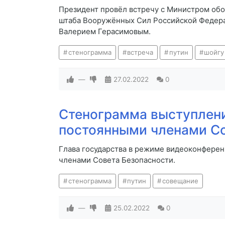
Президент провёл встречу с Министром об
штаба Вооружённых Сил Российской Федер
Валерием Герасимовым.
стенограмма
встреча
путин
шойгу
—
27.02.2022
0
Стенограмма выступлени
постоянными членами Со
Глава государства в режиме видеоконфере
членами Совета Безопасности.
стенограмма
путин
совещание
—
25.02.2022
0