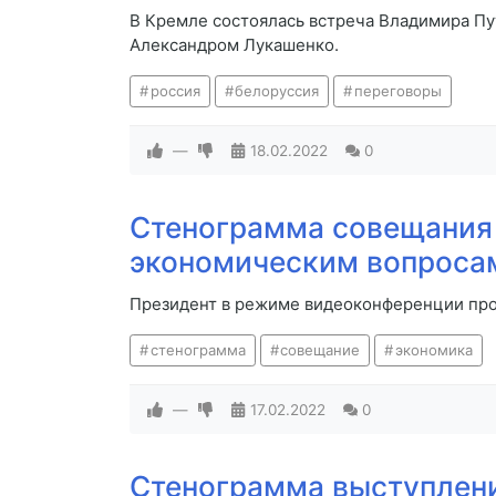
В Кремле состоялась встреча Владимира Пу
Александром Лукашенко.
россия
белоруссия
переговоры
—
18.02.2022
0
Стенограмма совещания
экономическим вопроса
Президент в режиме видеоконференции про
стенограмма
совещание
экономика
—
17.02.2022
0
Стенограмма выступлен