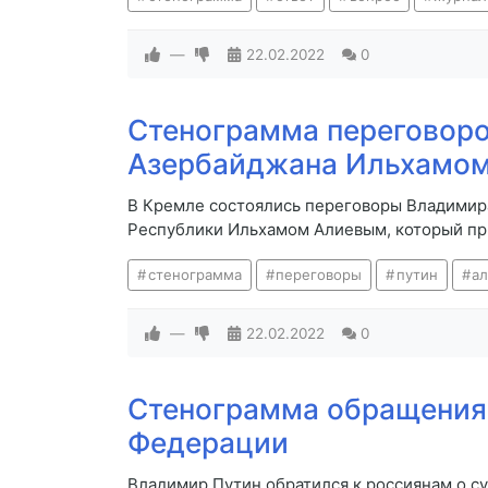
—
22.02.2022
0
Стенограмма переговоро
Азербайджана Ильхамо
В Кремле состоялись переговоры Владимир
Республики Ильхамом Алиевым, который пр
стенограмма
переговоры
путин
а
—
22.02.2022
0
Стенограмма обращения
Федерации
Владимир Путин обратился к россиянам о с