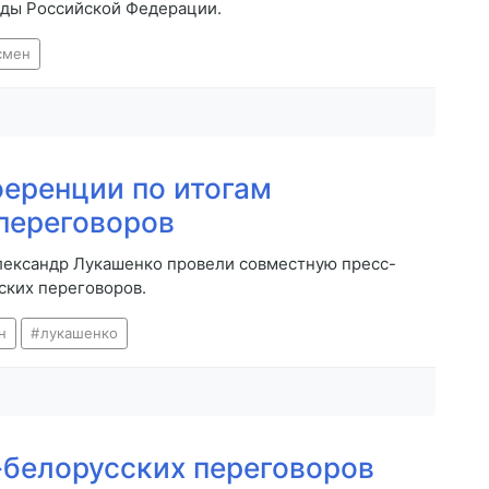
нды Российской Федерации.
смен
еренции по итогам
переговоров
лександр Лукашенко провели совместную пресс-
ских переговоров.
н
лукашенко
белорусских переговоров