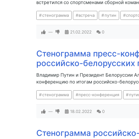
встретился со спортсменами сборной кома
стенограмма
встреча
путин
спорт
—
21.02.2022
0
Стенограмма пресс-конф
российско-белорусских 
Владимир Путин и Президент Белоруссии А
конференцию по итогам российско-белорус
стенограмма
пресс-конференция
пути
—
18.02.2022
0
Стенограмма российско-