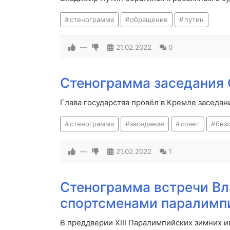
стенограмма
обращение
путин
—
21.02.2022
0
Стенограмма заседания 
Глава государства провёл в Кремле заседа
стенограмма
заседание
совет
без
—
21.02.2022
1
Стенограмма встречи Вл
спортсменами паралимп
В преддверии XIII Паралимпийских зимних 