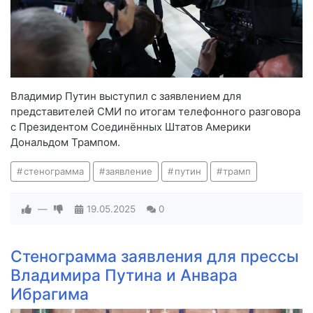
Владимир Путин выступил с заявлением для
представителей СМИ по итогам телефонного разговора
с Президентом Соединённых Штатов Америки
Дональдом Трампом.
стенограмма
заявление
путин
трамп
—
19.05.2025
0
Стенограмма заявления для прессы
Владимира Путина и Анвара
Ибрагима