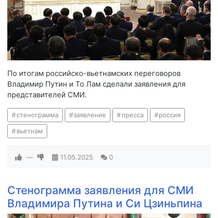
По итогам российско-вьетнамских переговоров
Владимир Путин и То Лам сделали заявления для
представителей СМИ.
стенограмма
заявление
пресса
россия
вьетнам
—
11.05.2025
0
Стенограмма заявления для СМИ
Владимира Путина и Си Цзиньпина