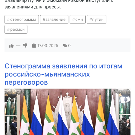
Владимир Путин и Эмомали Рахмон выступили с
заявлениями для прессы.
стенограмма
заявление
сми
путин
рахмон
—
17.03.2025
0
Стенограмма заявления по итогам
российско-мьянманских
переговоров