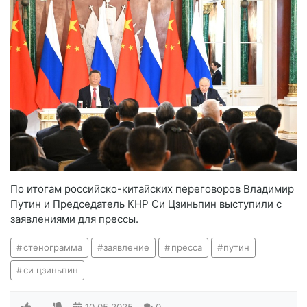
По итогам российско-китайских переговоров Владимир
Путин и Председатель КНР Си Цзиньпин выступили с
заявлениями для прессы.
стенограмма
заявление
пресса
путин
си цзиньпин
—
10.05.2025
0