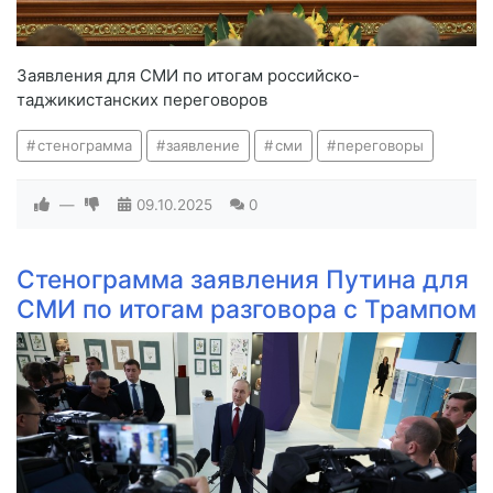
Заявления для СМИ по итогам российско-
таджикистанских переговоров
стенограмма
заявление
сми
переговоры
—
09.10.2025
0
Стенограмма заявления Путина для
СМИ по итогам разговора с Трампом