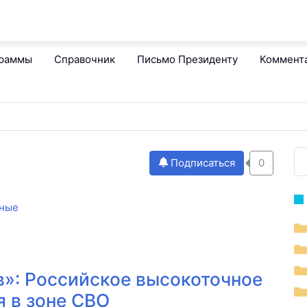
граммы
Справочник
Письмо Президенту
Коммент
Подписаться
0
ные
»: Российское высокоточное
я в зоне СВО