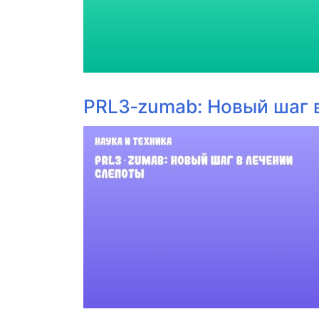
PRL3‑zumab: Новый шаг 