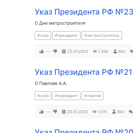
Указ Президента РФ №23 
О Дне метростроителя
указ
президент
метростроитель
—
23.01.2023
1.35K
Biol
Указ Президента РФ №21 
О Павлове А.А.
указ
президент
павлов
—
20.01.2023
1.51K
Biol
Указ Президента РФ №20 