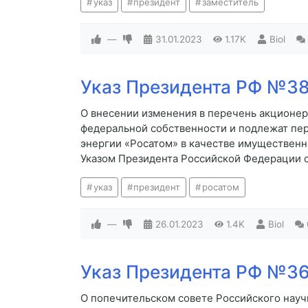
указ
президент
заместитель
—
31.01.2023
1.17K
Biol
Указ Президента РФ №38 
О внесении изменения в перечень акционер
федеральной собственности и подлежат пе
энергии «Росатом» в качестве имуществен
Указом Президента Российской Федерации от
указ
президент
росатом
—
26.01.2023
1.4K
Biol
Указ Президента РФ №36 
О попечительском совете Российского науч