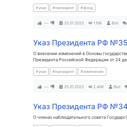
указ
президент
фонд
—
25.01.2023
1.16K
Biol
Указ Президента РФ №35 
О внесении изменений в Основы государств
Президента Российской Федерации от 24 де
указ
президент
изменение
—
25.01.2023
2.46K
Biol
Указ Президента РФ №34 
О членах наблюдательного совета Государс