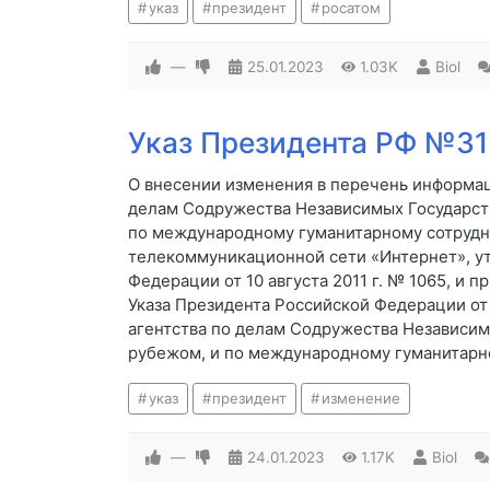
указ
президент
росатом
—
25.01.2023
1.03K
Biol
Указ Президента РФ №31 
О внесении изменения в перечень информац
делам Содружества Независимых Государст
по международному гуманитарному сотрудн
телекоммуникационной сети «Интернет», у
Федерации от 10 августа 2011 г. № 1065, и 
Указа Президента Российской Федерации от
агентства по делам Содружества Независим
рубежом, и по международному гуманитарн
указ
президент
изменение
—
24.01.2023
1.17K
Biol