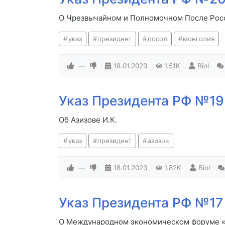
О Чрезвычайном и Полномочном После Рос
указ
президент
посол
монголия
—
18.01.2023
1.51K
Biol
Указ Президента РФ №19 
Об Азизове И.К.
указ
президент
азизов
—
18.01.2023
1.82K
Biol
Указ Президента РФ №17 
О Международном экономическом форуме «