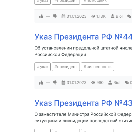
указ
президент
помощник
—
31.01.2023
1.13K
Biol
Указ Президента РФ №44 
Об установлении предельной штатной числ
Российской Федерации
указ
президент
численность
—
31.01.2023
990
Biol
Указ Президента РФ №43 
О заместителе Министра Российской Федер
ситуациям и ликвидации последствий стихи