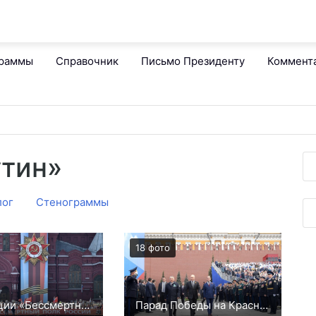
граммы
Справочник
Письмо Президенту
Коммент
утин»
лог
Стенограммы
18 фото
Фото акции «Бессмертный полк» с участием Президента РФ
Парад Победы на Красной площади