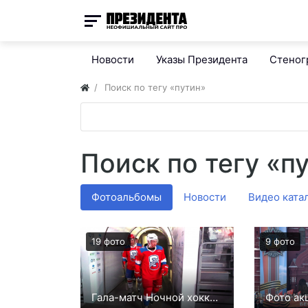
Новости
Указы Президента
Стено
Поиск по тегу «путин»
Поиск по тегу «п
Фотоальбомы
Новости
Видео ката
19 фото
9 фото
Гала-матч Ночной хоккейной лиги