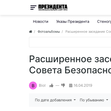
Новости
Указы Президента
Стено
Фотоальбомы
Расширенное заседание Со
Расширенное зас
Совета Безопасн
B
Biol
—
16.04.2019
По дате добавления
По убыванию