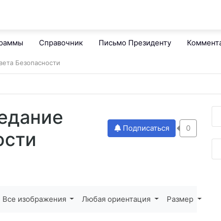
граммы
Справочник
Письмо Президенту
Коммент
вета Безопасности
едание
Подписаться
0
ости
Все изображения
Любая ориентация
Размер