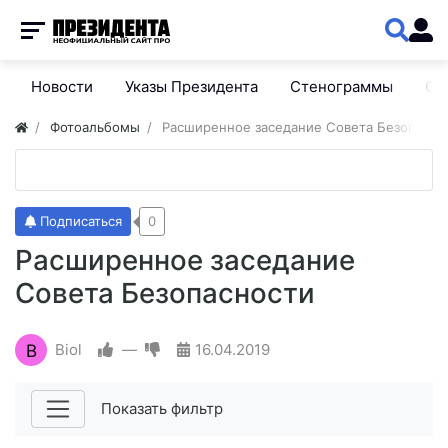
Новости
Указы Президента
Стенограммы
Сп
Фотоальбомы
Расширенное заседание Совета Безопасно
Подписаться
0
Расширенное заседание
Совета Безопасности
B
Biol
—
16.04.2019
Показать фильтр