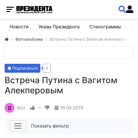
Новости
Указы Президента
Стенограммы
Сп
Фотоальбомы
Встреча Путина с Вагитом Алекперовым
Подписаться
0
Встреча Путина с Вагитом
Алекперовым
B
Biol
—
16.04.2019
Показать фильтр