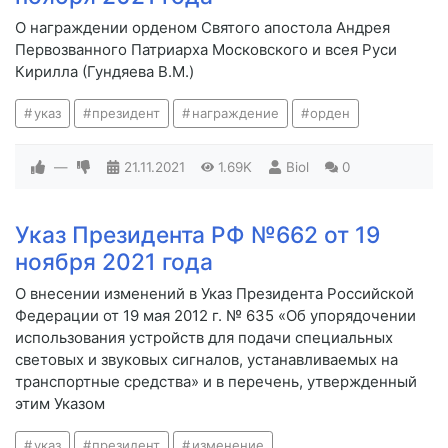
О награждении орденом Святого апостола Андрея
Первозванного Патриарха Московского и всея Руси
Кирилла (Гундяева В.М.)
указ
президент
награждение
орден
—
21.11.2021
1.69K
Biol
0
Указ Президента РФ №662 от 19
ноября 2021 года
О внесении изменений в Указ Президента Российской
Федерации от 19 мая 2012 г. № 635 «Об упорядочении
использования устройств для подачи специальных
световых и звуковых сигналов, устанавливаемых на
транспортные средства» и в перечень, утвержденный
этим Указом
указ
президент
изменение