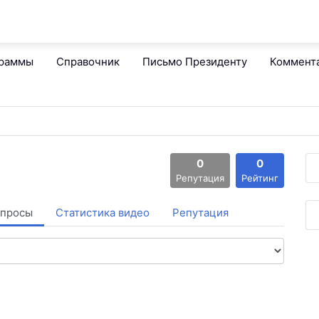
граммы
Справочник
Письмо Президенту
Коммент
0
0
Репутация
Рейтинг
просы
Статистика видео
Репутация