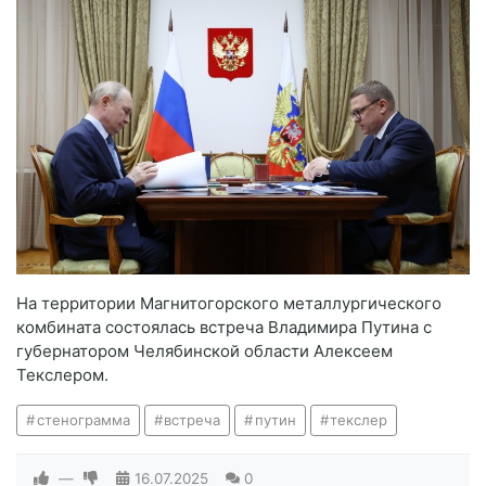
На территории Магнитогорского металлургического
комбината состоялась встреча Владимира Путина с
губернатором Челябинской области Алексеем
Текслером.
стенограмма
встреча
путин
текслер
—
16.07.2025
0