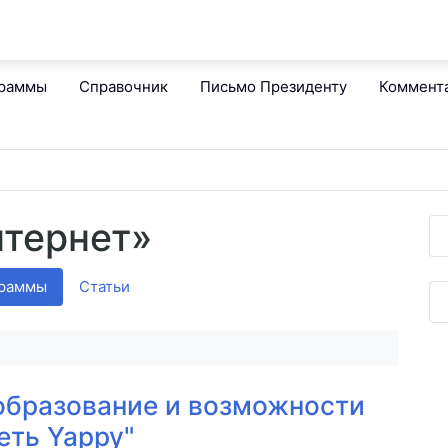
граммы
Справочник
Письмо Президенту
Коммент
нтернет»
граммы
Статьи
образование и возможности
еть Yappy"