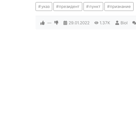
указ
президент
пункт
признание
—
29.01.2022
1.37K
Biol