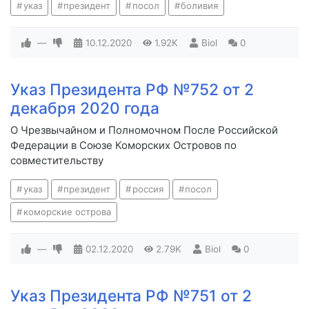
указ
президент
посол
боливия
—
10.12.2020
1.92K
Biol
0
Указ Президента РФ №752 от 2
декабря 2020 года
О Чрезвычайном и Полномочном После Российской
Федерации в Союзе Коморских Островов по
совместительству
указ
президент
россия
посол
коморские острова
—
02.12.2020
2.79K
Biol
0
Указ Президента РФ №751 от 2