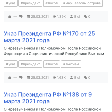
указ
президент
посол
маршалловы острова
—
25.03.2021
1.39K
Biol
0
Указ Президента РФ №170 от 25
марта 2021 года
О Чрезвычайном и Полномочном После Российской
Федерации в Социалистической Республике Вьетнам
указ
президент
посол
вьетнам
—
25.03.2021
1.63K
Biol
0
Указ Президента РФ №138 от 9
марта 2021 года
О Чрезвычайном и Полномочном После Российской