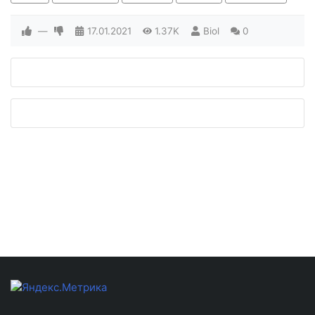
—
17.01.2021
1.37K
Biol
0