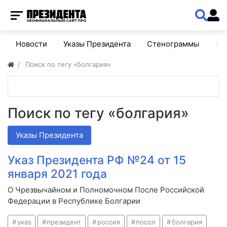
Новости
Указы Президента
Стенограммы
Сп
Поиск по тегу «болгария»
Поиск по тегу «болгария»
Указы Президента
Указ Президента РФ №24 от 15
января 2021 года
О Чрезвычайном и Полномочном После Российской
Федерации в Республике Болгарии
указ
президент
россия
посол
болгария