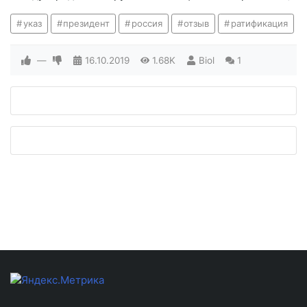
указ
президент
россия
отзыв
ратификация
—
16.10.2019
1.68K
Biol
1