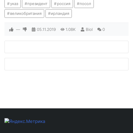
указ
президент
россия
посол
великобритания
ирландия
—
05.11.2019
1.08K
Biol
0