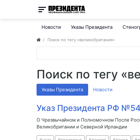
Новости
Указы Президента
Стено
Поиск по тегу «великобритания»
Поиск по тегу «в
Указы Президента
Новости
Указ Президента РФ №545
О Чрезвычайном и Полномочном После Рос
Великобритании и Северной Ирландии
указ
президент
россия
посол