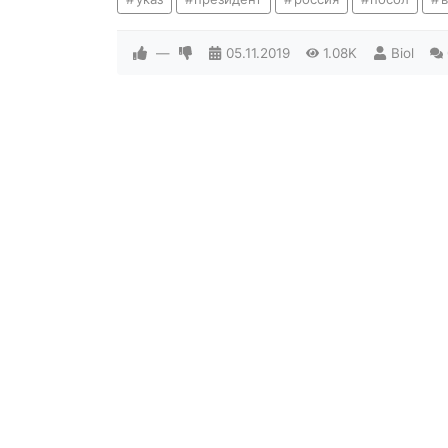
—
05.11.2019
1.08K
Biol