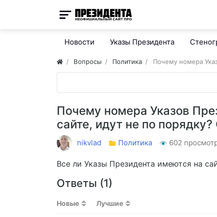
Новости
Указы Президента
Стено
Вопросы
Политика
Почему номера Указ
Почему номера Указов През
сайте, идут не по порядку?
nikvlad
Политика
602 просмот
Все ли Указы Президента имеются на са
Ответы (
1
)
Новые
Лучшие