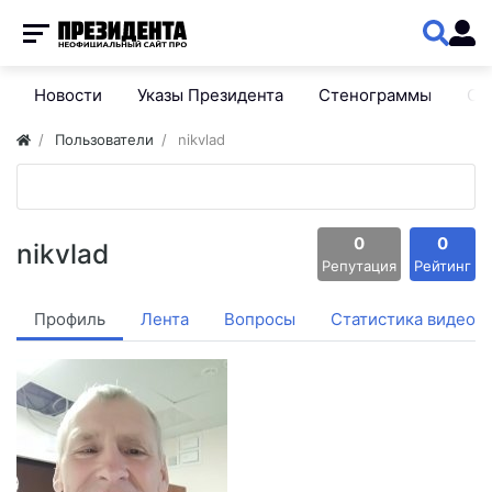
Новости
Указы Президента
Стенограммы
Сп
Пользователи
nikvlad
0
0
nikvlad
Репутация
Рейтинг
Профиль
Лента
Вопросы
Статистика видео