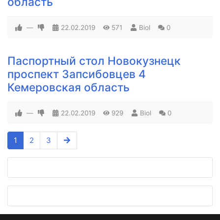
область
—
22.02.2019
571
Biol
0
Паспортный стол Новокузнецк
проспект Запсибовцев 4
Кемеровская область
—
22.02.2019
929
Biol
0
1
2
3