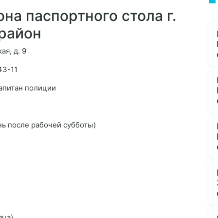
на паспортного стола г.
район
ая, д. 9
43-11
капитан полиции
нь после рабочей субботы)
яца)