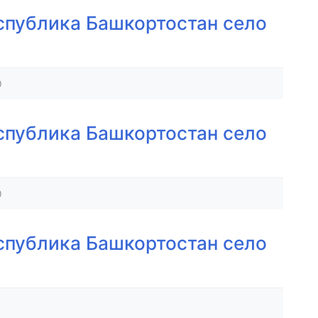
спублика Башкортостан село
0
спублика Башкортостан село
0
спублика Башкортостан село