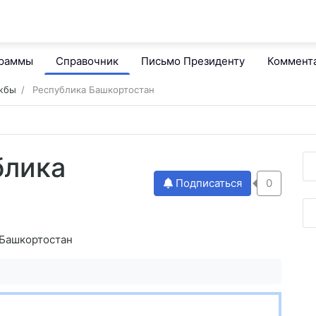
граммы
Справочник
Письмо Президенту
Коммент
ужбы
Республика Башкортостан
блика
Подписаться
0
 Башкортостан