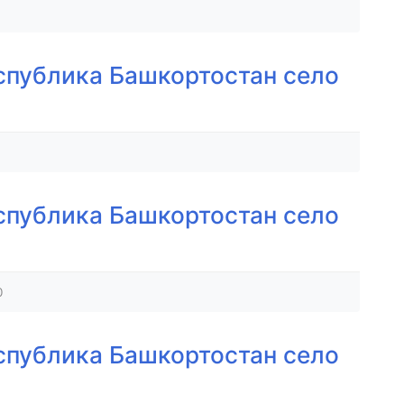
спублика Башкортостан село
спублика Башкортостан село
0
спублика Башкортостан село