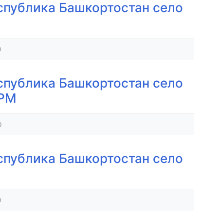
спублика Башкортостан село
0
спублика Башкортостан село
ОРМ
0
спублика Башкортостан село
0