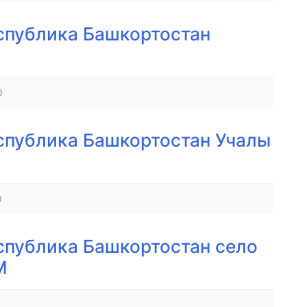
спублика Башкортостан
0
спублика Башкортостан Учалы
0
спублика Башкортостан село
М