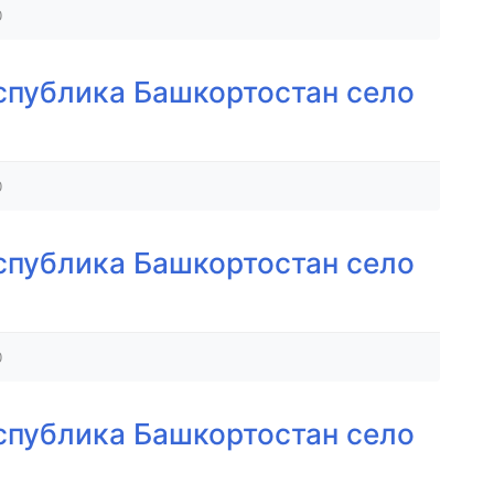
0
спублика Башкортостан село
0
спублика Башкортостан село
0
спублика Башкортостан село