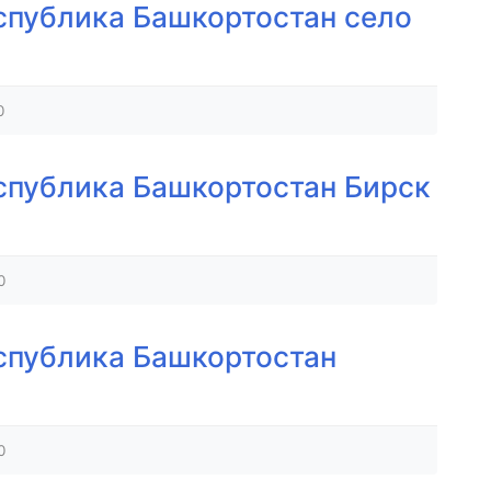
спублика Башкортостан село
0
спублика Башкортостан Бирск
0
спублика Башкортостан
0