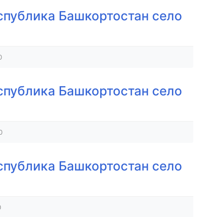
спублика Башкортостан село
0
спублика Башкортостан село
0
спублика Башкортостан село
0