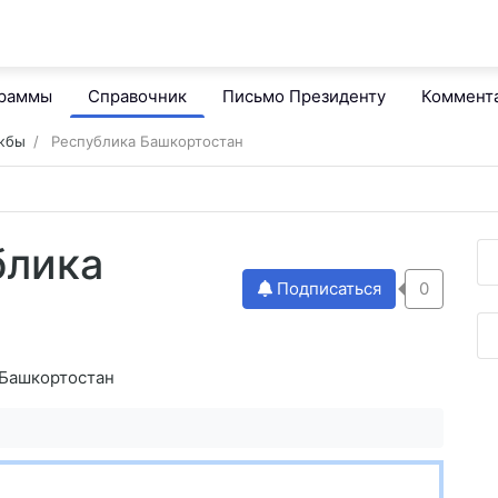
граммы
Справочник
Письмо Президенту
Коммент
ужбы
Республика Башкортостан
блика
Подписаться
0
 Башкортостан