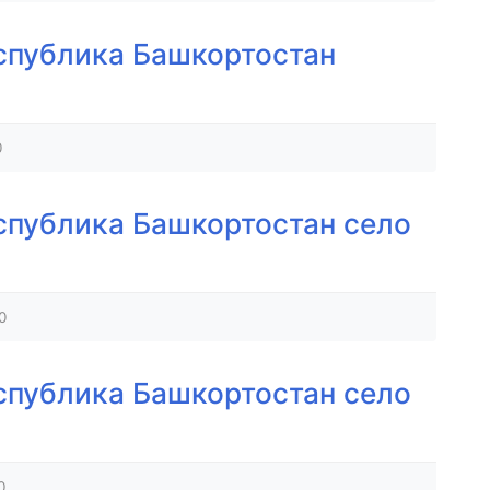
спублика Башкортостан
0
спублика Башкортостан село
0
спублика Башкортостан село
0