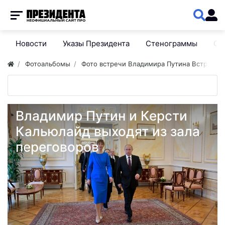
Новости
Указы Президента
Стенограммы
Сп
Фотоальбомы
Фото встречи Владимира Путина Встреча 
Владимир Путин и Керсти
Кальюлайд выходят из зала
переговоров