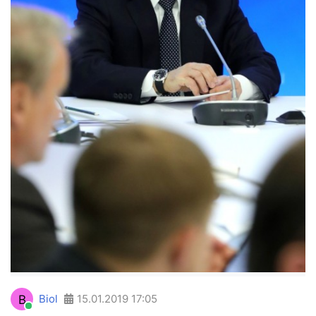
B
Biol
15.01.2019
17:05