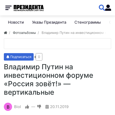
Новости
Указы Президента
Стенограммы
Сп
Фотоальбомы
Владимир Путин на инвестиционном форум
Подписаться
0
Владимир Путин на
инвестиционном форуме
«Россия зовёт!» —
вертикальные
B
Biol
—
20.11.2019