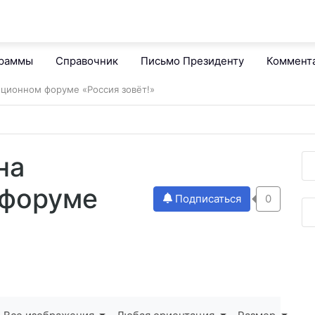
граммы
Справочник
Письмо Президенту
Коммент
иционном форуме «Россия зовёт!»
на
 форуме
Подписаться
0