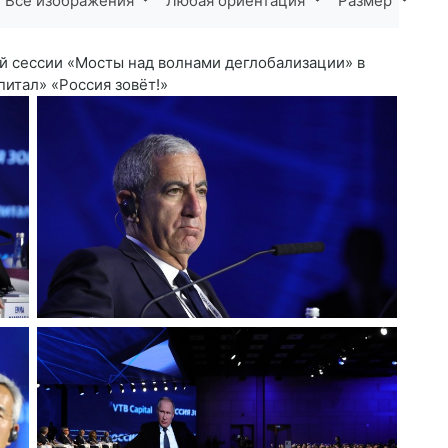
Все изображения
Любая ориентация
Размер
й сессии «Мосты над волнами деглобализации» в
итал» «Россия зовёт!»