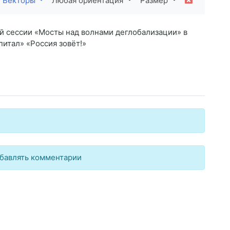
Векторы
Любая ориентация
Размер
й сессии «Мосты над волнами деглобализации» в
итал» «Россия зовёт!»
бавлять комментарии