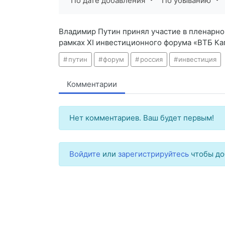
По дате добавления
По убыванию
Владимир Путин принял участие в пленарно
рамках XI инвестиционного форума «ВТБ Кап
путин
форум
россия
инвестиция
Комментарии
Нет комментариев. Ваш будет первым!
Войдите
или
зарегистрируйтесь
чтобы до