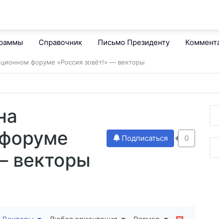
граммы
Справочник
Письмо Президенту
Коммент
иционном форуме «Россия зовёт!» — векторы
на
 форуме
Подписаться
0
— векторы