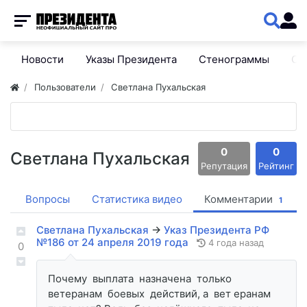
Новости
Указы Президента
Стенограммы
Сп
Пользователи
Светлана Пухальская
0
0
Светлана Пухальская
Репутация
Рейтинг
а
Вопросы
Статистика видео
Комментарии
1
Светлана Пухальская
→
Указ Президента РФ
№186 от 24 апреля 2019 года
4 года назад
0
Почему выплата назначена только
ветеранам боевых действий, а вет еранам