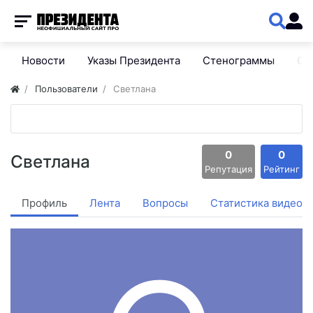
Новости
Указы Президента
Стенограммы
Сп
Пользователи
Cветлана
0
0
Cветлана
Репутация
Рейтинг
Профиль
Лента
Вопросы
Статистика видео