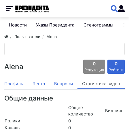
Новости
Указы Президента
Стенограммы
Сп
Пользователи
Alena
0
0
Alena
Репутация
Рейтинг
Профиль
Лента
Вопросы
Статистика видео
Общие данные
Общее
Биллинг
количество
Ролики
0
Каналы
0