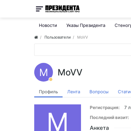
Новости
Указы Президента
Стено
Пользователи
MoVV
M
MoVV
Профиль
Лента
Вопросы
Стати
Регистрация:
7 л
M
Последний визит:
Анкета