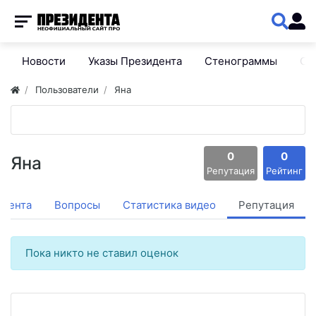
Новости
Указы Президента
Стенограммы
Сп
Пользователи
Яна
0
0
Яна
Репутация
Рейтинг
Лента
Вопросы
Статистика видео
Репутация
Пока никто не ставил оценок