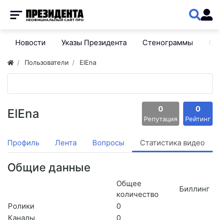
Новости
Указы Президента
Стенограммы
Сп
Пользователи
ElEna
0
0
ElEna
Репутация
Рейтинг
Профиль
Лента
Вопросы
Статистика видео
Общие данные
Общее
Биллинг
количество
Ролики
0
Каналы
0