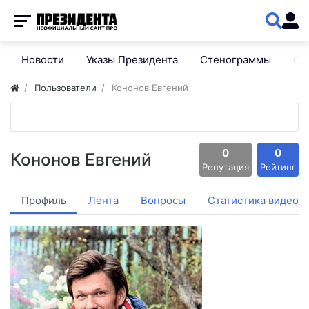
Новости
Указы Президента
Стенограммы
Сп
Пользователи
Кононов Евгений
0
0
Кононов Евгений
Репутация
Рейтинг
Профиль
Лента
Вопросы
Статистика видео