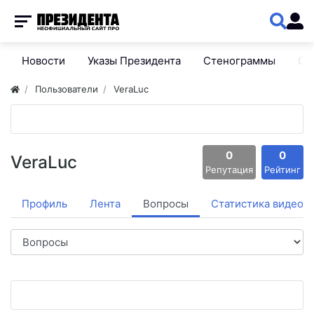
Новости
Указы Президента
Стенограммы
Сп
Пользователи
VeraLuc
0
0
VeraLuc
Репутация
Рейтинг
Профиль
Лента
Вопросы
Статистика видео