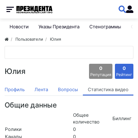
Новости
Указы Президента
Стенограммы
Сп
Пользователи
Юлия
0
0
Юлия
Репутация
Рейтинг
Профиль
Лента
Вопросы
Статистика видео
Общие данные
Общее
Биллинг
количество
Ролики
0
Каналы
0