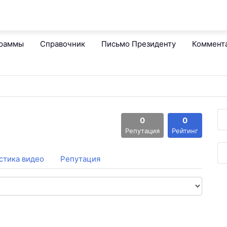
граммы
Справочник
Письмо Президенту
Коммент
0
0
Репутация
Рейтинг
стика видео
Репутация